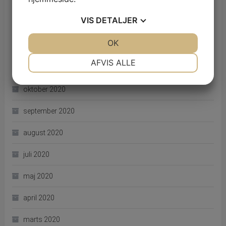
marts 2021
VIS
DETALJER
februar 2021
JA
NEJ
OK
JA
NEJ
december 2020
NØDVENDIGE
PRÆFERENCER
AFVIS ALLE
november 2020
JA
NEJ
JA
NEJ
oktober 2020
MARKETING
STATISTIK
september 2020
august 2020
juli 2020
maj 2020
april 2020
marts 2020