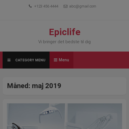
Skip
+123 456 4444
abc@gmail.com
to
content
Epiclife
Vi bringer det bedste til dig
Menu
CATEGORY MENU
Måned:
maj 2019