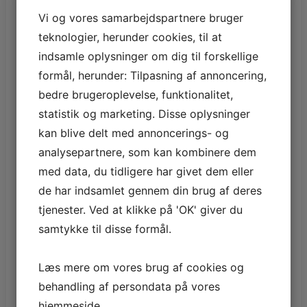
januar 2022
Vi og vores samarbejdspartnere bruger
teknologier, herunder cookies, til at
december 2021
indsamle oplysninger om dig til forskellige
formål, herunder: Tilpasning af annoncering,
november 2021
bedre brugeroplevelse, funktionalitet,
oktober 2021
statistik og marketing. Disse oplysninger
kan blive delt med annoncerings- og
september 2021
analysepartnere, som kan kombinere dem
august 2021
med data, du tidligere har givet dem eller
de har indsamlet gennem din brug af deres
juli 2021
tjenester. Ved at klikke på 'OK' giver du
juni 2021
samtykke til disse formål.
maj 2021
Læs mere om vores brug af cookies og
april 2021
behandling af persondata på vores
hjemmeside.