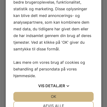
bedre brugeroplevelse, funktionalitet,
statistik og marketing. Disse oplysninger
juni 2022
kan blive delt med annoncerings- og
maj 2022
analysepartnere, som kan kombinere dem
med data, du tidligere har givet dem eller
marts 2022
de har indsamlet gennem din brug af deres
februar 2022
tjenester. Ved at klikke på 'OK' giver du
samtykke til disse formål.
januar 2022
december 2021
Læs mere om vores brug af cookies og
behandling af persondata på vores
november 2021
hjemmeside.
oktober 2021
VIS
DETALJER
september 2021
JA
NEJ
OK
JA
NEJ
august 2021
NØDVENDIGE
PRÆFERENCER
AFVIS ALLE