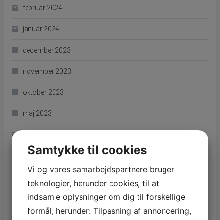
februar 2024
januar 2024
december 2023
november 2023
oktober 2023
maj 2023
marts 2023
Samtykke til cookies
december 2022
Vi og vores samarbejdspartnere bruger
november 2022
teknologier, herunder cookies, til at
indsamle oplysninger om dig til forskellige
august 2022
formål, herunder: Tilpasning af annoncering,
juli 2022